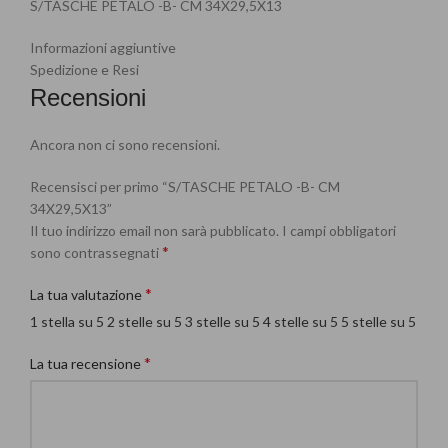
S/TASCHE PETALO -B- CM 34X29,5X13
Informazioni aggiuntive
Spedizione e Resi
Recensioni
Ancora non ci sono recensioni.
Recensisci per primo “S/TASCHE PETALO -B- CM
34X29,5X13”
Il tuo indirizzo email non sarà pubblicato.
I campi obbligatori
*
sono contrassegnati
*
La tua valutazione
1 stella su 5
2 stelle su 5
3 stelle su 5
4 stelle su 5
5 stelle su 5
*
La tua recensione