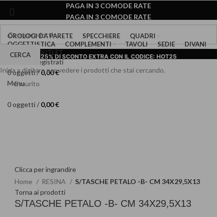
PAGA IN 3 COMODE RATE
PAGA IN 3 COMODE RATE
OROLOGI DA PARETE
SPECCHIERE
QUADRI
OGGETTISTICA
COMPLEMENTI
TAVOLI
SEDIE
DIVANI
MADIE
OUTLET
CERCA
25% DI SCONTO EXTRA CON IL CODICE: HOT25
Accedi / Registrati
15
:
55
:
00
Termina tra:
Inizia a digitare per vedere i prodotti che stai cercando.
0
oggetti
/
0,00
€
Menu
25% DI SCONTO EXTRA CON IL CODICE: HOT25
Esaurito
15
:
55
:
00
Termina tra:
0
oggetti
/
0,00
€
Clicca per ingrandire
Home
RESINA
S/TASCHE PETALO -B- CM 34X29,5X13
Torna ai prodotti
S/TASCHE PETALO -B- CM 34X29,5X13