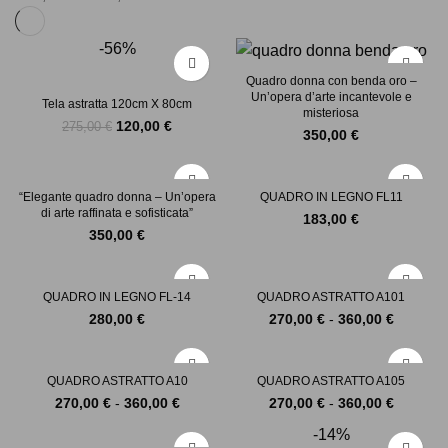
-56%
Quadro donna con benda oro –
Un’opera d’arte incantevole e
Tela astratta 120cm X 80cm
misteriosa
Il
Il
120,00
€
275,00
€
350,00
€
prezzo
prezzo
originale
attuale
era:
è:
275,00 €.
120,00 €.
“Elegante quadro donna – Un’opera
QUADRO IN LEGNO FL11
di arte raffinata e sofisticata”
183,00
€
350,00
€
QUADRO IN LEGNO FL-14
QUADRO ASTRATTO A101
Fascia
280,00
€
270,00
€
-
360,00
€
di
prezzo:
da
QUADRO ASTRATTO A10
QUADRO ASTRATTO A105
270,00 
Fascia
Fascia
270,00
€
-
360,00
€
270,00
€
-
360,00
€
a
di
di
360,00 
-14%
prezzo:
prezzo: