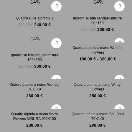
-14%
-14%
originale
attuale
originale
attuale
era:
è:
era:
è:
350,00 €.
300,00 €.
280,00 €.
240,00 €.
Quadro su tela profilo 1
quadro su tela sandero misura
90×150
Il
Il
240,00
€
280,00
€
Il
Il
300,00
€
prezzo
prezzo
350,00
€
prezzo
prezzo
originale
attuale
-14%
originale
attuale
era:
è:
era:
è:
280,00 €.
240,00 €.
Quadro dipinto a mano Wonder
350,00 €.
300,00 €.
Flowers
quadro su tela acquas misura
Fascia
180,00
€
-
320,00
€
100×150
di
Il
Il
300,00
€
350,00
€
prezzo:
prezzo
prezzo
da
originale
attuale
180,00 
era:
è:
Quadro dipinto a mano Wonder
Quadro dipinto a mano Winter
a
350,00 €.
300,00 €.
70X140
Flowers
320,00 
280,00
€
250,00
€
Quadro dipinto a mano Snow
Quadro dipinto a mano Sail Boat
Flowers MISURA 100X100
70X140
280,00
€
280,00
€