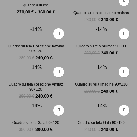
da
da
quadro astratto
270,00 €
270,00 
Fascia
270,00
€
-
360,00
€
Quadro su tela collezione maisha
a
a
di
360,00 €
360,00 
Il
Il
240,00
€
280,00
€
prezzo:
prezzo
prezzo
da
-14%
-14%
originale
attuale
270,00 €
era:
è:
a
280,00 €.
240,00 €.
360,00 €
Quadro su tela Collezione tazama
Quadro su tela brumas 90×90
90×120
Il
Il
240,00
€
280,00
€
Il
Il
240,00
€
prezzo
prezzo
280,00
€
prezzo
prezzo
originale
attuale
-14%
-14%
originale
attuale
era:
è:
era:
è:
280,00 €.
240,00 €.
280,00 €.
240,00 €.
Quadro su tela collezione Antifaz
Quadro su tela imagine 90×120
90×120
Il
Il
240,00
€
280,00
€
Il
Il
240,00
€
prezzo
prezzo
280,00
€
prezzo
prezzo
originale
attuale
-14%
-14%
originale
attuale
era:
è:
era:
è:
280,00 €.
240,00 €.
280,00 €.
240,00 €.
Quadro su tela Gaia 90×120
Quadro su tela Gala 90×120
Il
Il
Il
Il
300,00
€
240,00
€
350,00
€
280,00
€
prezzo
prezzo
prezzo
prezzo