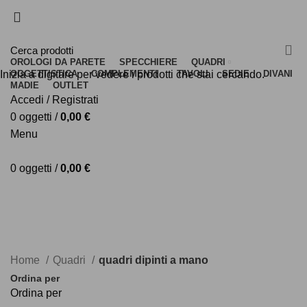
PAGA IN 3 COMODE RATE
PAGA IN 3 COMODE RATE
OROLOGI DA PARETE
SPECCHIERE
QUADRI
Inizia a digitare per vedere i prodotti che stai cercando.
OGGETTISTICA
COMPLEMENTI
TAVOLI
SEDIE
DIVANI
MADIE
OUTLET
Accedi / Registrati
0
oggetti
/
0,00
€
Menu
0
oggetti
/
0,00
€
25% DI SCONTO EXTRA CON IL CODICE: HOT25
17
:
42
:
31
Termina tra:
25% DI SCONTO EXTRA CON IL CODICE: HOT25
17
:
42
:
31
Termina tra:
Home
Quadri
quadri dipinti a mano
Ordina per
Ordina per