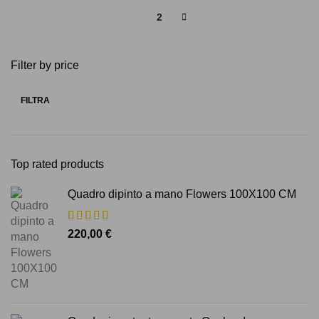
1
2
Filter by price
FILTRA
Prezzo
Prezzo
Min
Max
Top rated products
Quadro dipinto a mano Flowers 100X100 CM
220,00
€