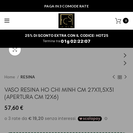
PAGA IN 3 COMODE RATE
0
25% DI SCONTO EXTRA CON IL CODICE: HOT25
01
g
02
:
22
:
07
Termina tra:
Clicca per ingrandire
Home
RESINA
VASO RESINA HO CHI MINH CM 27X11,5X31
(APERTURA CM 12X6)
57,60
€