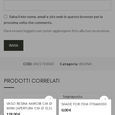
Salva il mio nome, email e sito web in questo browser per la
prossima volta che commento.
Devi essere loggato per poter aggiungere foto alla tua recensione.
COD:
0421720003
Categoria:
RESINA
PRODOTTI CORRELATI
VASO RESINA NAIROBI CM Ø
SHADE FOR ITEM 1713660000
16X86 (APERTURA CM Ø 12,5)
0,00
€
129,00
€