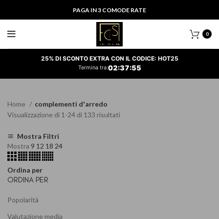
PAGA IN 3 COMODE RATE
0
25% DI SCONTO EXTRA CON IL CODICE: HOT25
02
:
37
:
55
Termina tra:
Home
complementi d'arredo
Ordina
Visualizzazione di 1-24 di 133 risultati
in
base
Mostra Filtri
Mostra
9
12
18
24
al
più
recente
Ordina per
ORDINA PER
Popolarità
Valutazione media