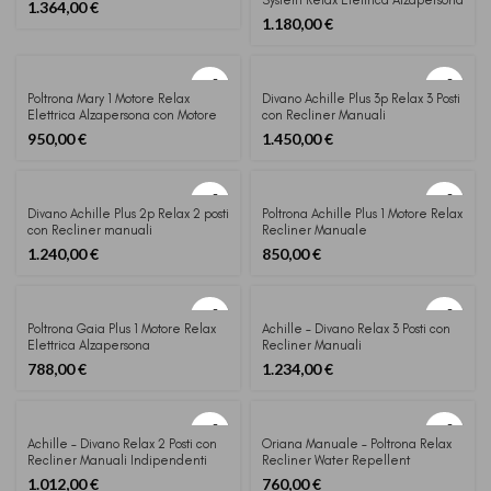
System Relax Elettrica Alzapersona
1.364,00
€
1.180,00
€
Poltrona Mary 1 Motore Relax
Divano Achille Plus 3p Relax 3 Posti
Elettrica Alzapersona con Motore
con Recliner Manuali
Okin
950,00
€
1.450,00
€
Divano Achille Plus 2p Relax 2 posti
Poltrona Achille Plus 1 Motore Relax
con Recliner manuali
Recliner Manuale
indipendenti
1.240,00
€
850,00
€
Poltrona Gaia Plus 1 Motore Relax
Achille – Divano Relax 3 Posti con
Elettrica Alzapersona
Recliner Manuali
788,00
€
1.234,00
€
Achille – Divano Relax 2 Posti con
Oriana Manuale – Poltrona Relax
Recliner Manuali Indipendenti
Recliner Water Repellent
1.012,00
€
760,00
€