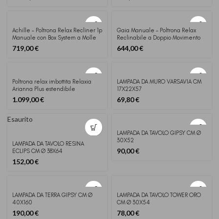
Achille – Poltrona Relax Recliner 1p
Gaia Manuale – Poltrona Relax
Manuale con Box System a Molle
Reclinabile a Doppio Movimento
Insacchettate
719,00
€
644,00
€
Poltrona relax imbottita Relaxia
LAMPADA DA MURO VARSAVIA CM
Arianna Plus estendibile
17X22X57
1.099,00
€
69,80
€
Esaurito
LAMPADA DA TAVOLO GIPSY CM Ø
30X52
LAMPADA DA TAVOLO RESINA
90,00
€
ECLIPS CM Ø 38X64
152,00
€
LAMPADA DA TERRA GIPSY CM Ø
LAMPADA DA TAVOLO TOWER ORO
40X160
CM Ø 30X54
190,00
€
78,00
€