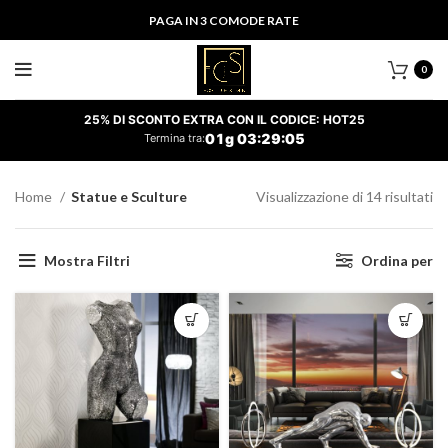
PAGA IN 3 COMODE RATE
0
25% DI SCONTO EXTRA CON IL CODICE: HOT25
01
g
03
:
29
:
05
Termina tra:
Or
Home
Statue e Sculture
Visualizzazione di 14 risultati
in
ba
Mostra Filtri
Ordina per
al
pi
re