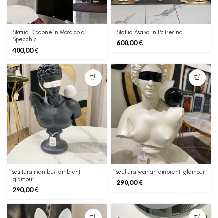
Statua Diodone in Mosaico a
Statua Asana in Poliresina
Specchio
600,00
€
400,00
€
scultura man bust ambienti
scultura woman ambienti glamour
glamour
290,00
€
290,00
€