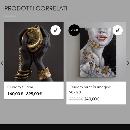
PRODOTTI CORRELATI
-14%
Quadro Suami
Quadro su tela imagine
90×120
Fascia
160,00
€
-
395,00
€
di
Il
Il
240,00
€
280,00
€
prezzo:
prezzo
prezzo
da
originale
attuale
160,00 €
era:
è:
a
280,00 €.
240,00 €.
395,00 €