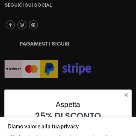
SEGUICI SUI SOCIAL
PAGAMENTI SICURI
SPEDIZIONI RAPIDE
Aspetta
25% DI SCONTO
SU QUESTO PRODOTTO
Diamo valore alla tua privacy
INSERISCI I TUOI DATI PER OTTENERE LO SCONTO