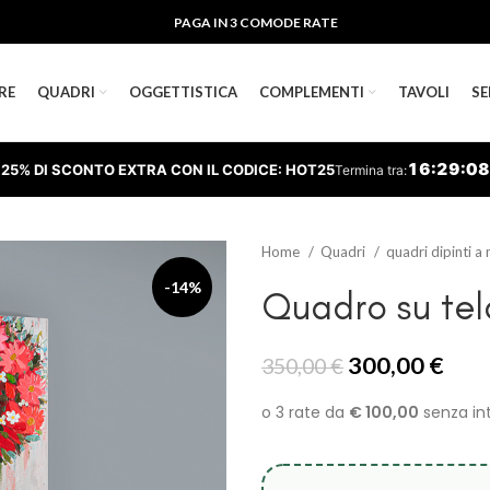
PAGA IN 3 COMODE RATE
RE
QUADRI
OGGETTISTICA
COMPLEMENTI
TAVOLI
SE
16
:
29
:
07
25% DI SCONTO EXTRA CON IL CODICE: HOT25
Termina tra:
Home
Quadri
quadri dipinti 
-14%
Quadro su tel
Il
Il
300,00
€
350,00
€
prezzo
pre
originale
attu
era:
è:
350,00 €.
300,