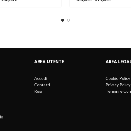
prezzo
prezzo
di
originale
attuale
prezzo:
era:
è:
da
280,00 €.
240,00 €.
160,00 €
a
395,00 €
AREA UTENTE
AREA LEGA
Accedi
Cookie Policy
Contatti
Privacy Policy
Resi
Termini e Con
do