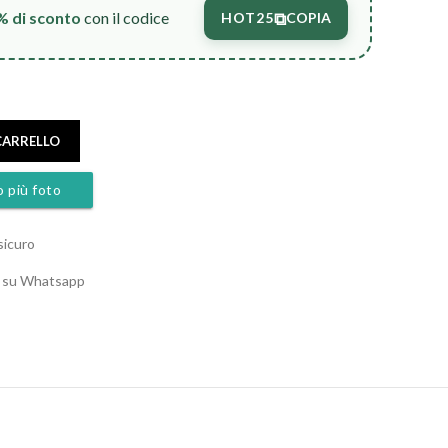
⧉
% di sconto
con il codice
HOT25
COPIA
CARRELLO
o più foto
sicuro
o su Whatsapp