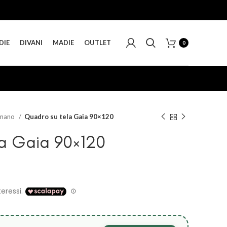
DIE
DIVANI
MADIE
OUTLET
0
a mano
Quadro su tela Gaia 90×120
a Gaia 90×120
zzo
ale
00 €.