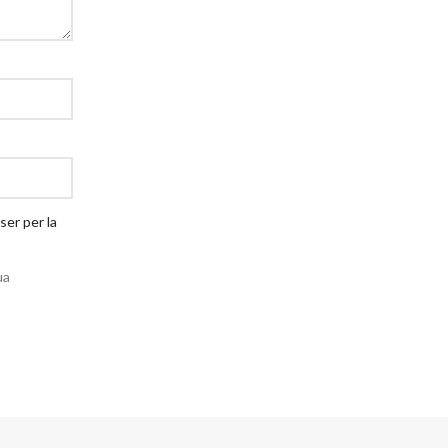
ser per la
ua