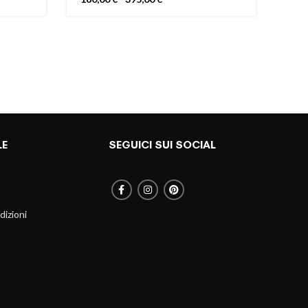
di
prezzo:
da
160,00 €
a
395,00 €
LE
SEGUICI SUI SOCIAL
dizioni