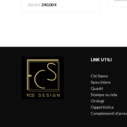
Il
Il
240,00
€
280,00
€
prezzo
prezzo
originale
attuale
era:
è:
280,00 €.
240,00 €.
LINK UTILI
Chi Siamo
Specchiere
Quadri
Stampe su tela
Orologi
Oggettistica
Complementi d'arre