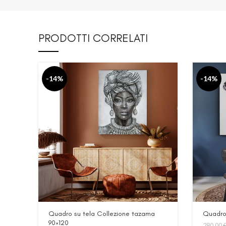
PRODOTTI CORRELATI
-14%
-14%
Quadro su tela Collezione tazama
Quadro 
90×120
280,00