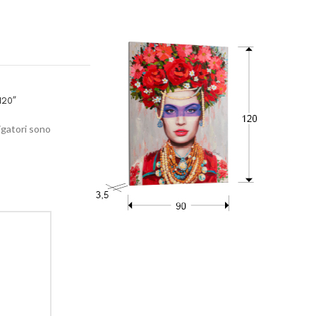
120”
igatori sono