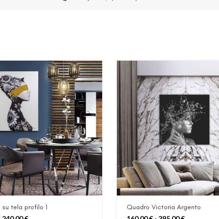
su tela profilo 1
Quadro Victoria Argento
Il
Il
Fascia
240,00
€
160,00
€
-
395,00
€
€