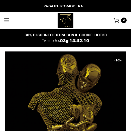
PAGA IN 3 COMODE RATE
0
30% DI SCONTO EXTRA CON IL CODICE: HOT30
03
g
14
:
42
:
10
Termina tra:
-10%