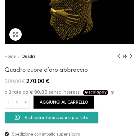
Clicca per ingrandire
Home
Quadri
Quadro cuore d’oro abbraccio
Il
Il
270,00
€
300,00
€
prezzo
prezzo
originale
attuale
era:
è:
AGGIUNGI AL CARRELLO
300,00 €.
270,00 €.
Richiedi informazioni o più foto
Spedizione con imballo super sicuro