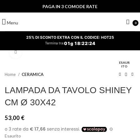
PAGA IN 3 COMODE RATE
Menu
0
25% DI SCONTO EXTRA CON IL CODICE: HOT25
01
g
18
:
22
:
24
Termina tra:
Clicca per ingrandire
ESAUR
ITO
Home
CERAMICA
LAMPADA DA TAVOLO SHINEY
CM Ø 30X42
53,00
€
Esaurito