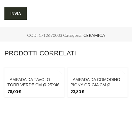
COD:
1712670003
Categoria:
CERAMICA
PRODOTTI CORRELATI
LAMPADA DA TAVOLO
LAMPADA DA COMODINO
TORR VERDE CM Ø 25X46
PIGNY GRIGIA CM Ø
15X30,5 MIN 2
78,00
€
23,80
€