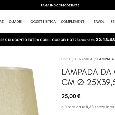
PAGA IN 3 COMODE RATE
RE
QUADRI
OGGETTISTICA
COMPLEMENTI
TAVOLI
SE
22
:
13
:
47
25% DI SCONTO EXTRA CON IL CODICE: HOT25
Termina tra:
Home
CERAMICA
LAMPADA 
LAMPADA DA
CM Ø 25X39,5
25,00
€