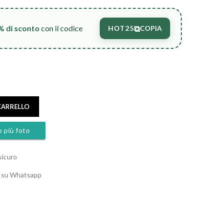
⧉
% di sconto
con il codice
HOT25
COPIA
CARRELLO
o più foto
sicuro
o su Whatsapp