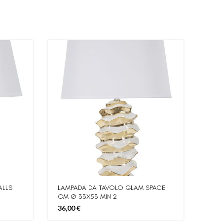
ALLS
LAMPADA DA TAVOLO GLAM SPACE
LAM
CM Ø 33X53 MIN 2
25X
36,00
€
64,