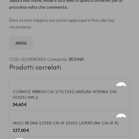
Salva il mio nome, email e sito web in questo browser per la
prossima volta che commento.
Devi essere loggato per poter aggiungere foto alla tua
recensione.
COD:
0120080001
Categoria:
RESINA
Prodotti correlati
CORNICE RIBBON CM 27X1,7X32 (MISURA INTERNA CM
20X25) MIN 2
34,60
€
VASO RESINA ESTER CM Ø 23X50 (APERTURA CM Ø 8)
137,00
€