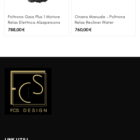
Poltrona Gaia Plus 1 Motore
Oriana Manuale – Poltrona
Relax Elettrica Alzapersona
Relax Recliner Water
Repellent
788,00
€
760,00
€
LINK UTILI