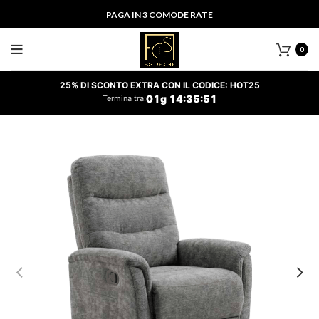
PAGA IN 3 COMODE RATE
0
25% DI SCONTO EXTRA CON IL CODICE: HOT25
01
g
14
:
35
:
50
Termina tra: