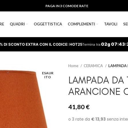
PAGA IN 3 COMODE RATE
RE
QUADRI
OGGETTISTICA
COMPLEMENTI
TAVOLI
SE
02
g
07
:
43
:
% DI SCONTO EXTRA CON IL CODICE: HOT25
Termina tra:
Home
CERAMICA
LAMPADA 
ESAUR
LAMPADA DA
ITO
ARANCIONE 
41,80
€