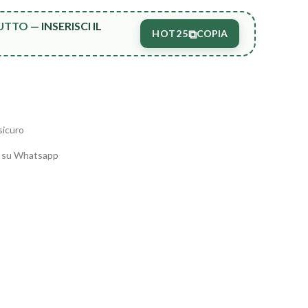
TUTTO
— INSERISCI IL
⧉
HOT25
COPIA
sicuro
o su Whatsapp