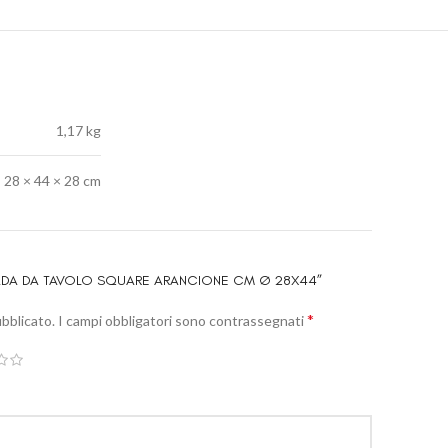
1,17 kg
28 × 44 × 28 cm
PADA DA TAVOLO SQUARE ARANCIONE CM Ø 28X44”
*
ubblicato.
I campi obbligatori sono contrassegnati