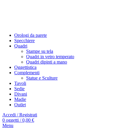
PAGA IN 3 COMODE RATE
PAGA IN 3 COMODE RATE
Orologi da parete
Specchiere
Quadri
Stampe su tela
Quadri in vetro temperato
Quadri dipinti a mano
Oggettistica
Complementi
Statue e Sculture
Tavoli
Sedie
Divani
Madie
Outlet
Accedi / Registrati
0
oggetti
/
0,00
€
Menu