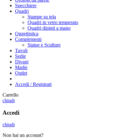
Specchiere
Quadri
Stampe su tela
Quadri in vetro temperato
Quadri dipinti a mano
Oggettistica
Complementi
Statue e Sculture
Tavoli
Sedie
Divani
Madie
Outlet
Accedi / Registrati
Carrello
chiudi
Accedi
chiudi
Non hai un account?