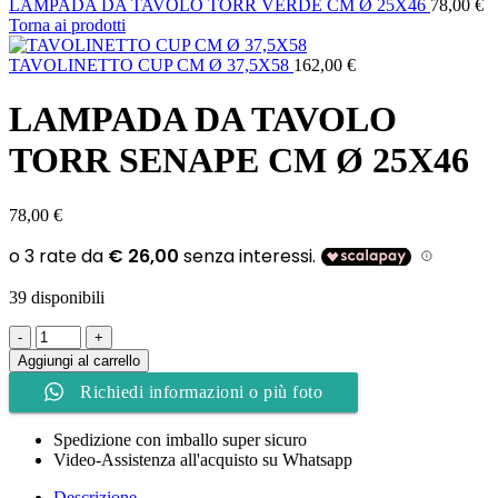
LAMPADA DA TAVOLO TORR VERDE CM Ø 25X46
78,00
€
Torna ai prodotti
TAVOLINETTO CUP CM Ø 37,5X58
162,00
€
LAMPADA DA TAVOLO
TORR SENAPE CM Ø 25X46
78,00
€
39 disponibili
LAMPADA
DA
Aggiungi al carrello
TAVOLO
Richiedi informazioni o più foto
TORR
SENAPE
CM
Spedizione con imballo super sicuro
Ø
Video-Assistenza all'acquisto su Whatsapp
25X46
quantità
Descrizione