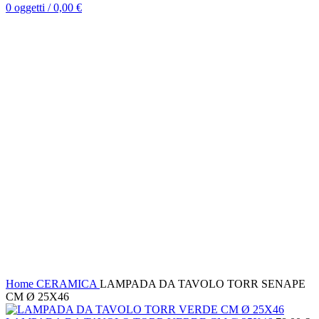
0
oggetti
/
0,00
€
25% DI SCONTO EXTRA CON IL CODICE: HOT25
01
g
18
:
17
:
13
Termina tra:
25% DI SCONTO EXTRA CON IL CODICE: HOT25
01
g
18
:
17
:
13
Termina tra:
Clicca per ingrandire
Home
CERAMICA
LAMPADA DA TAVOLO TORR SENAPE
CM Ø 25X46