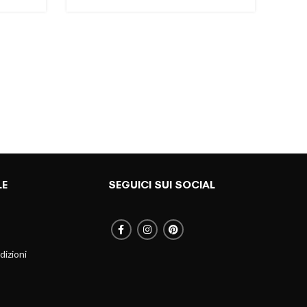
MAG
MIN 
15,
LE
SEGUICI SUI SOCIAL
dizioni