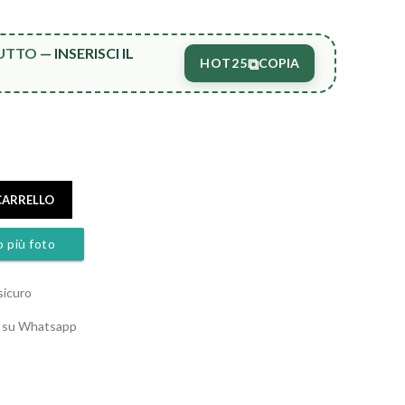
TUTTO
— INSERISCI IL
⧉
HOT25
COPIA
CARRELLO
o più foto
sicuro
o su Whatsapp