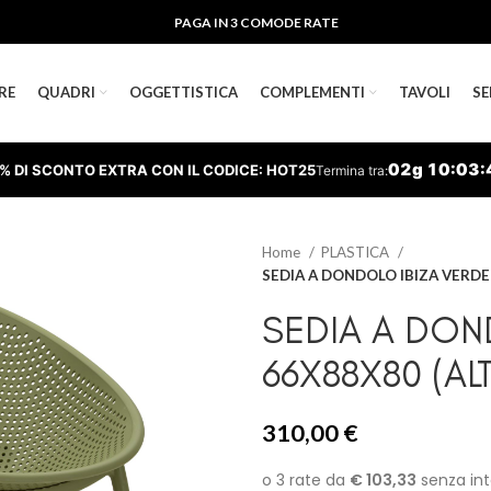
PAGA IN 3 COMODE RATE
RE
QUADRI
OGGETTISTICA
COMPLEMENTI
TAVOLI
SE
02
g
10
:
03
:
% DI SCONTO EXTRA CON IL CODICE: HOT25
Termina tra:
Home
PLASTICA
SEDIA A DONDOLO IBIZA VERDE
SEDIA A DON
66X88X80 (AL
310,00
€