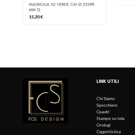
MAGNOLIA X2 VERDE CM Ø 25X98
MIN 12
15,20
€
LINK UTILI
Chi Siamo
Specchiere
Quadri
Stampe su tela
Orologi
Oggettistica