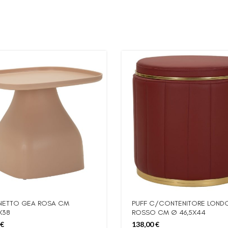
INETTO GEA ROSA CM
PUFF C/CONTENITORE LOND
X38
ROSSO CM Ø 46,5X44
€
138,00
€