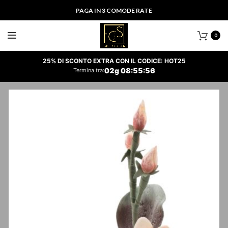
PAGA IN 3 COMODE RATE
0
25% DI SCONTO EXTRA CON IL CODICE: HOT25
02
g
08
:
55
:
55
Termina tra: