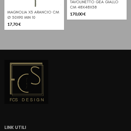
TAVOLINETTO GEA GIALLO
CM 48X48X38
MAGNOLIA X3 ARANCIO CM
170,00
€
Ø 30X90 MIN 10
17,70
€
LINK UTILI