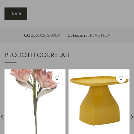
COD:
200226000A
Categoria:
PLASTICA
PRODOTTI CORRELATI