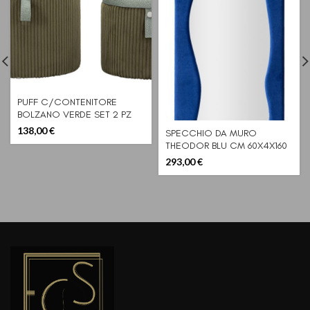
PUFF C/CONTENITORE
BOLZANO VERDE SET 2 PZ
CM Ø 38X38-32X28
138,00
€
SPECCHIO DA MURO
THEODOR BLU CM 60X4X160
(MISURA SPECCHIO CM
293,00
€
42X142)