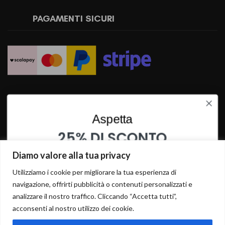
PAGAMENTI SICURI
SPEDIZIONI RAPIDE
Aspetta
25% DI SCONTO
SU QUESTO PRODOTTO
Diamo valore alla tua privacy
INSERISCI I TUOI DATI PER OTTENERE LO SCONTO
Utilizziamo i cookie per migliorare la tua esperienza di
navigazione, offrirti pubblicità o contenuti personalizzati e
analizzare il nostro traffico. Cliccando “Accetta tutti”,
acconsenti al nostro utilizzo dei cookie.