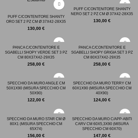
PUFF C/CONTENITORE SHANTY
NERO SET 2 PZ CM Ø 37X42-28X35
PUFF C/CONTENITORE SHANTY
130,00
€
ORO SET 2 PZ CM Ø 37X42-28X35
130,00
€
PANCA C/CONTENITORE E
PANCA C/CONTENITORE E
SGABELLI SHOPY VERDE SET 3 PZ
SGABELLI SHOPY GRIGIA SET 3 PZ
CM 80X37X42-29X35
CM 80X37X42-29X35
258,00
€
258,00
€
SPECCHIO DA MURO ANGLE CM
SPECCHIO DA MURO TERRY CM
50X1X90 (MISURA SPECCHIO CM
60X1X90 (MISURA SPECCHIO CM
50X90)
40X90)
122,00
€
124,00
€
SPECCHIO DA MURO STAR CM Ø
SPECCHIO DA MURO C/APP-ABITI
80X1 (MISURA SPECCHIO CM
CARV CM 60X5,3X90 (MISURA
65X74)
SPECCHIO CM 60X70)
156,00
€
147,00
€