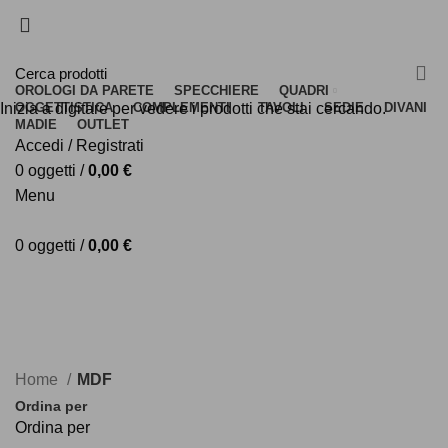
PAGA IN 3 COMODE RATE
PAGA IN 3 COMODE RATE
OROLOGI DA PARETE
SPECCHIERE
QUADRI
Inizia a digitare per vedere i prodotti che stai cercando.
OGGETTISTICA
COMPLEMENTI
TAVOLI
SEDIE
DIVANI
MADIE
OUTLET
Accedi / Registrati
0
oggetti
/
0,00
€
Menu
0
oggetti
/
0,00
€
25% DI SCONTO EXTRA CON IL CODICE: HOT25
17
:
40
:
46
Termina tra:
25% DI SCONTO EXTRA CON IL CODICE: HOT25
17
:
40
:
46
Termina tra:
Home
MDF
Ordina per
Ordina per