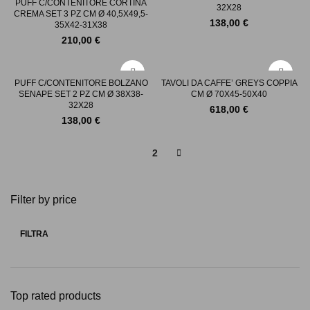
PUFF C/CONTENITORE CORTINA
32X28
CREMA SET 3 PZ CM Ø 40,5X49,5-
138,00
€
35X42-31X38
210,00
€
PUFF C/CONTENITORE BOLZANO
TAVOLI DA CAFFE’ GREYS COPPIA
SENAPE SET 2 PZ CM Ø 38X38-
CM Ø 70X45-50X40
32X28
618,00
€
138,00
€
1
2
Filter by price
FILTRA
Prezzo
Prezzo
Min
Max
Top rated products