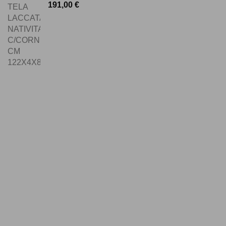
191,00
€
LINK UTILI
Chi Siamo
Specchiere
Quadri