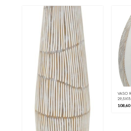
VASO R
29,5X1
108,60