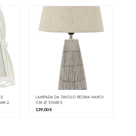
32
LAMPADA DA TAVOLO RESINA HANOI
MIN 2
CM Ø 35X69,5
139,00
€
REG
MIN
18,