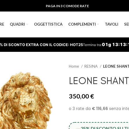
PAGA IN 3 COMODE RATE
RE
QUADRI
OGGETTISTICA
COMPLEMENTI
TAVOLI
SE
01
g
13
:
13
:
% DI SCONTO EXTRA CON IL CODICE: HOT25
Termina tra:
Home
RESINA
LEONE SHANT
LEONE SHANT
350,00
€
25% DI SCONTO SU 