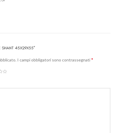
E SHANT 45X29X55”
*
ubblicato.
I campi obbligatori sono contrassegnati