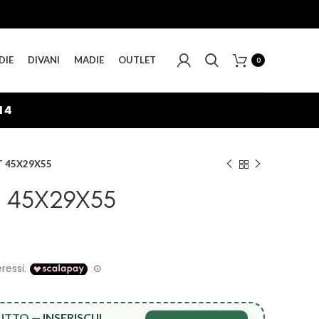
DIE
DIVANI
MADIE
OUTLET
0
13
 45X29X55
 45X29X55
TUTTO
— INSERISCI IL