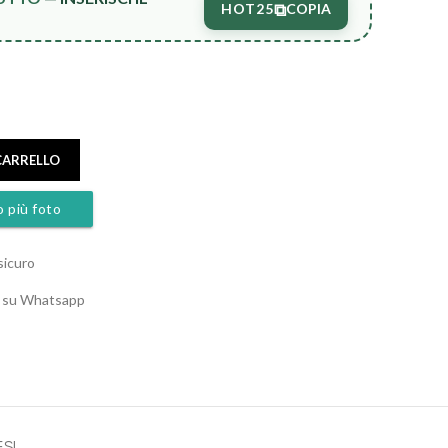
⧉
HOT25
COPIA
CARRELLO
o più foto
sicuro
o su Whatsapp
ESI