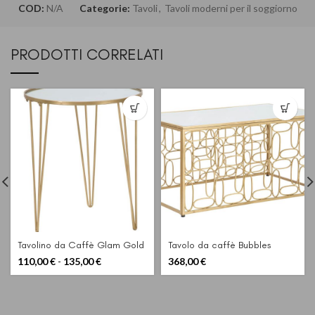
COD:
N/A
Categorie:
Tavoli
,
Tavoli moderni per il soggiorno
PRODOTTI CORRELATI
Tavolino da Caffè Glam Gold
Tavolo da caffè Bubbles
Fascia
110,00
€
-
135,00
€
368,00
€
di
prezzo:
da
110,00 €