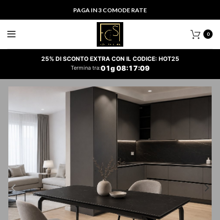
PAGA IN 3 COMODE RATE
0
25% DI SCONTO EXTRA CON IL CODICE: HOT25
01
g
08
:
17
:
09
Termina tra: