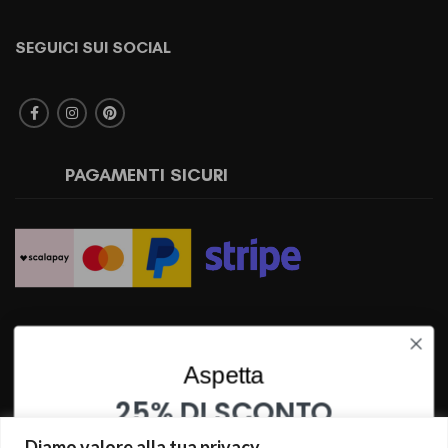
SEGUICI SUI SOCIAL
PAGAMENTI SICURI
SPEDIZIONI RAPIDE
Aspetta
25% DI SCONTO
SU QUESTO PRODOTTO
Diamo valore alla tua privacy