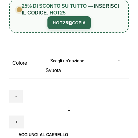
25% DI SCONTO SU TUTTO
— INSERISCI
IL CODICE:
HOT25
⧉
HOT25
COPIA
Colore
Svuota
Sedia
Ettore
classica
moderna
AGGIUNGI AL CARRELLO
quantità