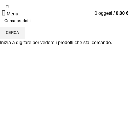
PAGA IN 3 COMODE RATE
0
oggetti
/
0,00
€
Menu
25% DI SCONTO EXTRA CON IL CODICE: HOT25
17
:
08
:
28
Termina tra:
CERCA
Inizia a digitare per vedere i prodotti che stai cercando.