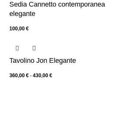
Sedia Cannetto contemporanea
elegante
100,00
€
Tavolino Jon Elegante
Fascia
360,00
€
-
430,00
€
di
prezzo:
da
360,00 €
a
430,00 €
LINK UTILI