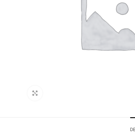
Clicca per ingrandire
D