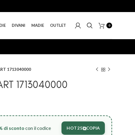
DIE
DIVANI
MADIE
OUTLET
0
ART 1713040000
RT 1713040000
⧉
% di sconto
con il codice
HOT25
COPIA