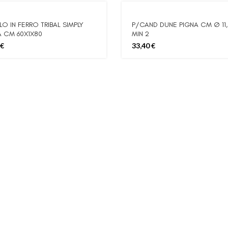
LO IN FERRO TRIBAL SIMPLY
P/CAND DUNE PIGNA CM Ø 11,
 CM 60X1X80
MIN 2
€
33,40
€