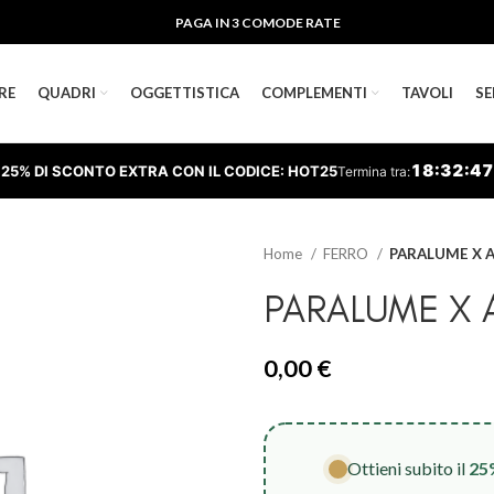
PAGA IN 3 COMODE RATE
RE
QUADRI
OGGETTISTICA
COMPLEMENTI
TAVOLI
SE
18
:
32
:
46
25% DI SCONTO EXTRA CON IL CODICE: HOT25
Termina tra:
Home
FERRO
PARALUME X 
PARALUME X A
0,00
€
Ottieni subito il
25