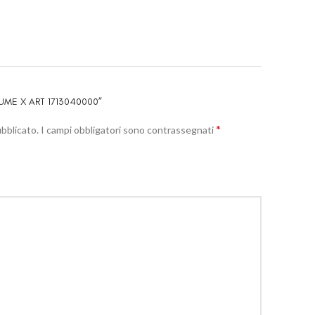
UME X ART 1713040000”
*
ubblicato.
I campi obbligatori sono contrassegnati