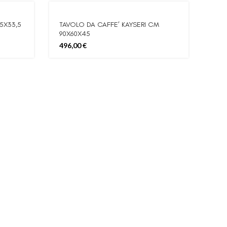
5X33,5
TAVOLO DA CAFFE’ KAYSERI CM
90X60X45
496,00
€
CAP
IND
0,0