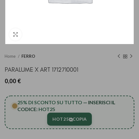
Clicca per ingrandire
Home
FERRO
PARALUME X ART 1712710001
0,00
€
25% DI SCONTO SU TUTTO
— INSERISCI IL
CODICE:
HOT25
⧉
HOT25
COPIA