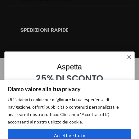
SPEDIZIONI RAPIDE
Aspetta
PANNELLO IN FERRO TOO -B- CM 30,5X2,5X88,5
25% DI SCONTO
75,64
€
SU QUESTO PRODOTTO
Diamo valore alla tua privacy
1 disponibili
INSERISCI I TUOI DATI PER OTTENERE LO SCONTO
Utilizziamo i cookie per migliorare la tua esperienza di
AGGIUNGI AL CARRELLO
navigazione, offrirti pubblicità o contenuti personalizzati e
analizzare il nostro traffico. Cliccando “Accetta tutti”,
Richiedi informazioni o più foto
acconsenti al nostro utilizzo dei cookie.
Accettare tutto