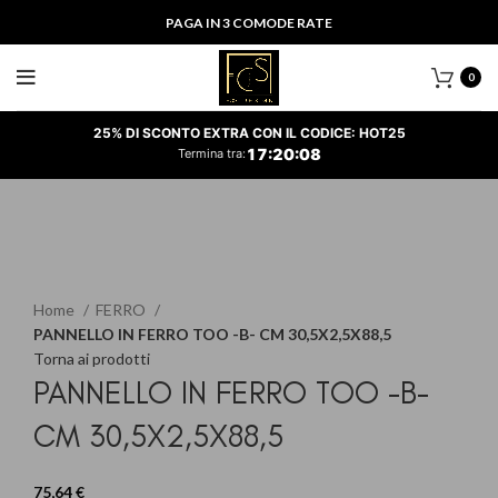
PAGA IN 3 COMODE RATE
0
25% DI SCONTO EXTRA CON IL CODICE: HOT25
17
:
20
:
08
Termina tra:
Clicca per ingrandire
Home
FERRO
PANNELLO IN FERRO TOO -B- CM 30,5X2,5X88,5
Torna ai prodotti
PANNELLO IN FERRO TOO -B-
CM 30,5X2,5X88,5
75,64
€