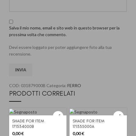
Salva il mio nome, email e sito web in questo browser per la
prossima volta che commento.
Devi essere loggato per poter aggiungere foto alla tua
recensione.
COD:
031879000B
Categoria:
FERRO
PRODOTTI CORRELATI
SHADE FOR ITEM
SHADE FOR ITEM
171334000B
171335000A
0,00
€
0,00
€