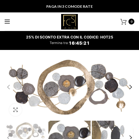
PAGA IN 3 COMODE RATE
0
25% DI SCONTO EXTRA CON IL CODICE: HOT25
16
:
45
:
21
Termina tra:
Clicca per ingrandire