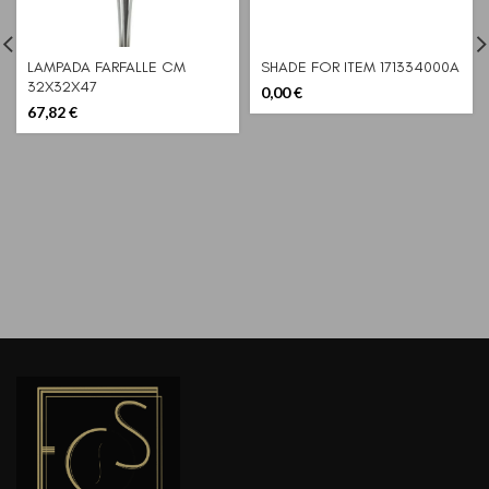
LAMPADA FARFALLE CM
SHADE FOR ITEM 171334000A
32X32X47
0,00
€
67,82
€