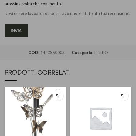
prossima volta che commento.
Devi essere loggato per poter aggiungere foto alla tua recensione.
COD:
142386000S
Categoria:
FERRO
PRODOTTI CORRELATI