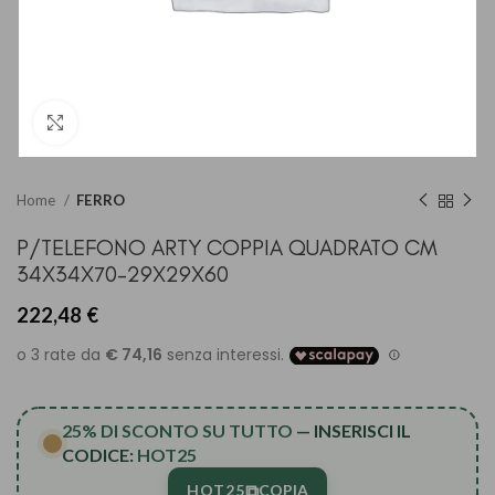
Clicca per ingrandire
Home
FERRO
P/TELEFONO ARTY COPPIA QUADRATO CM
34X34X70-29X29X60
222,48
€
25% DI SCONTO SU TUTTO
— INSERISCI IL
CODICE:
HOT25
⧉
HOT25
COPIA