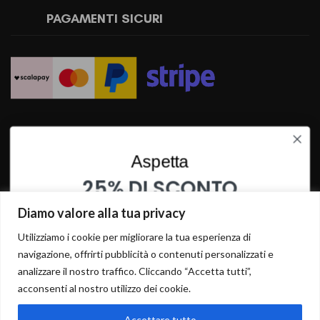
PAGAMENTI SICURI
SPEDIZIONI RAPIDE
Aspetta
25% DI SCONTO
SU QUESTO PRODOTTO
Diamo valore alla tua privacy
INSERISCI I TUOI DATI PER OTTENERE LO SCONTO
Utilizziamo i cookie per migliorare la tua esperienza di
navigazione, offrirti pubblicità o contenuti personalizzati e
analizzare il nostro traffico. Cliccando “Accetta tutti”,
acconsenti al nostro utilizzo dei cookie.
Accettare tutto