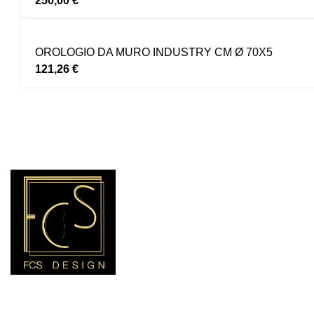
250,00
€
OROLOGIO DA MURO INDUSTRY CM Ø 70X5
121,26
€
LINK UTILI
Chi Siamo
Specchiere
Quadri
Stampe su tela
Orologi
Oggettistica