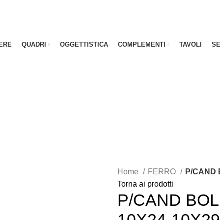
PAGA IN 3 COMODE RATE
PAGA IN 3 COMODE RATE
ERE
QUADRI
OGGETTISTICA
COMPLEMENTI
TAVOLI
SE
10
:
22
:
39
25% DI SCONTO EXTRA CON IL CODICE: HOT25
Termina tra:
10
:
22
:
39
25% DI SCONTO EXTRA CON IL CODICE: HOT25
Termina tra:
Home
FERRO
P/CAND 
Torna ai prodotti
P/CAND BOL
10X24-10X29