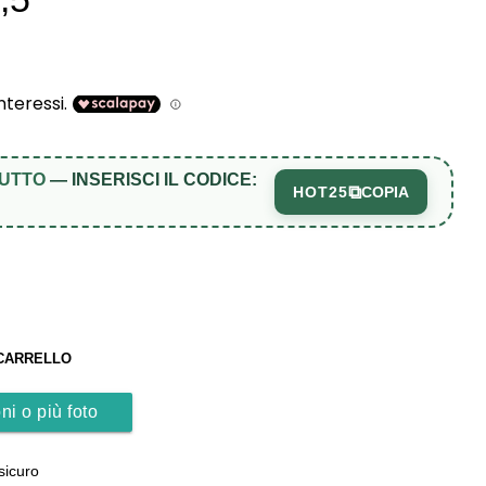
TUTTO
— INSERISCI IL CODICE:
⧉
HOT25
COPIA
 CARRELLO
ni o più foto
sicuro