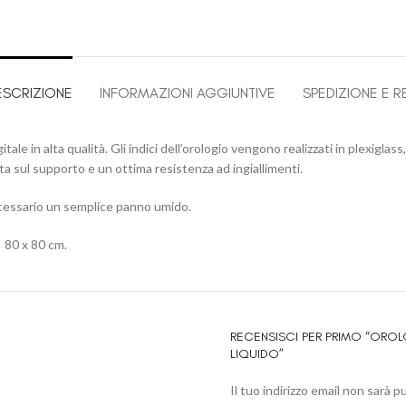
ESCRIZIONE
INFORMAZIONI AGGIUNTIVE
SPEDIZIONE E R
tale in alta qualità. Gli indici dell’orologio vengono realizzati in plexigla
ta sul supporto e un ottima resistenza ad ingiallimenti.
 necessario un semplice panno umido.
| 80 x 80 cm.
RECENSISCI PER PRIMO “ORO
LIQUIDO”
Il tuo indirizzo email non sarà p