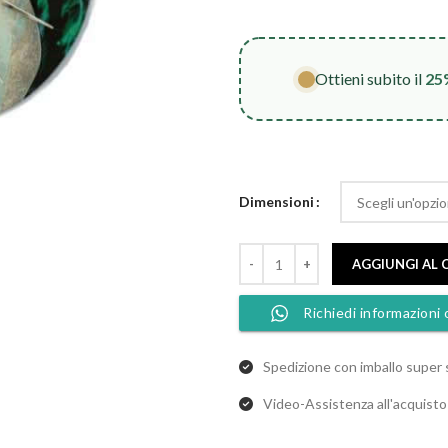
d
1
a
Ottieni subito il
25
2
Dimensioni
AGGIUNGI AL 
Richiedi informazioni 
Spedizione con imballo super 
Video-Assistenza all'acquist