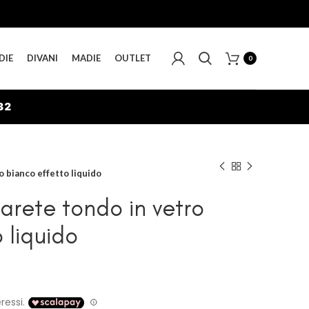
DIE
DIVANI
MADIE
OUTLET
0
31
o bianco effetto liquido
arete tondo in vetro
 liquido
ascia
rezzo: