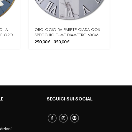
OLIA
OROLOGIO DA PARETE GIADA CON
Orol
CE ORO
SPECCHIO FUME DIAMETRO 60CM
120
80CM CON APPLICAZIONE DI
Fascia
250,00
€
-
350,00
€
STAMPA CENTRALE
di
prezzo:
da
250,00 €
a
350,00 €
LE
SEGUICI SUI SOCIAL
dizioni