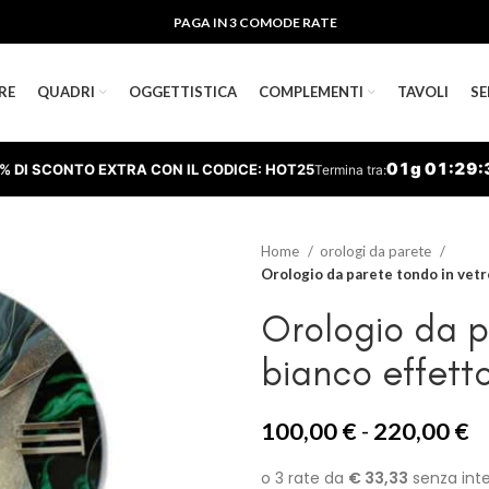
PAGA IN 3 COMODE RATE
RE
QUADRI
OGGETTISTICA
COMPLEMENTI
TAVOLI
SE
01
g
01
:
29
:
% DI SCONTO EXTRA CON IL CODICE: HOT25
Termina tra:
Home
orologi da parete
Orologio da parete tondo in vetr
Orologio da p
bianco effetto
F
100,00
€
-
220,00
€
di
p