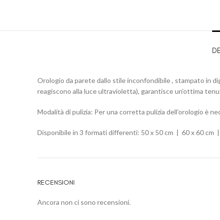
D
Orologio da parete dallo stile inconfondibile , stampato in digi
reagiscono alla luce ultravioletta), garantisce un’ottima tenu
Modalità di pulizia: Per una corretta pulizia dell’orologio è
Disponibile in 3 formati differenti: 50 x 50 cm | 60 x 60 cm 
RECENSIONI
Ancora non ci sono recensioni.