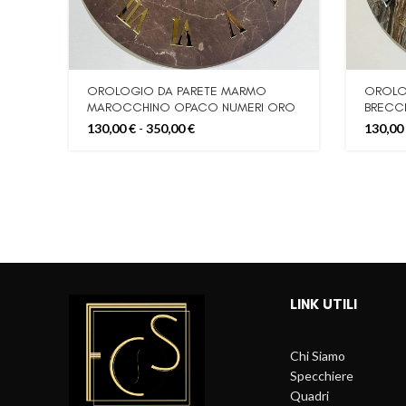
OROLOGIO DA PARETE MARMO
OROLO
MAROCCHINO OPACO NUMERI ORO
BRECC
MISURA 50CM60CM80CM100CM
ARGEN
Fascia
130,00
€
-
350,00
€
130,00
50CM,
di
prezzo:
da
130,00 €
a
350,00 €
LINK UTILI
Chi Siamo
Specchiere
Quadri