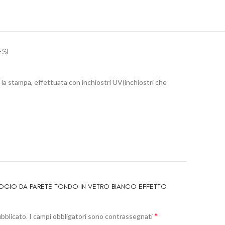
ESI
ss, la stampa, effettuata con inchiostri UV(inchiostri che
LOGIO DA PARETE TONDO IN VETRO BIANCO EFFETTO
*
ubblicato.
I campi obbligatori sono contrassegnati