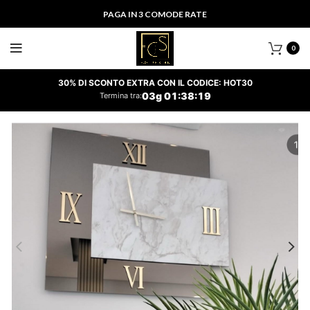
PAGA IN 3 COMODE RATE
0
30% DI SCONTO EXTRA CON IL CODICE: HOT30
03
g
01
:
38
:
18
Termina tra: