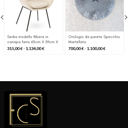
Sedia modello Ribera in
Orologio da parete Specchio
canapa ferro 63cm X 59cm X
Martellato
81cm/h elegante e comoda
Fascia
Fascia
315,00
€
-
1.134,00
€
700,00
€
-
1.100,00
€
di
di
prezzo:
prezzo:
da
da
315,00 €
700,00 €
a
a
1.134,00 €
1.100,00 €