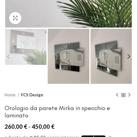
Clicca per ingrandire
Home
FCS Design
Orologio da parete Mirka in specchio e
laminato
Fascia
260,00
€
-
450,00
€
di