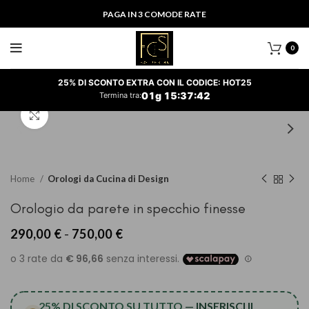
PAGA IN 3 COMODE RATE
0
25% DI SCONTO EXTRA CON IL CODICE: HOT25
01
g
15
:
37
:
42
Termina tra:
Clicca per ingrandire
Home
Orologi da Cucina di Design
Orologio da parete in specchio finesse
Fascia
290,00
€
-
750,00
€
di
prezzo:
da
290,00 €
a
25% DI SCONTO SU TUTTO
— INSERISCI IL