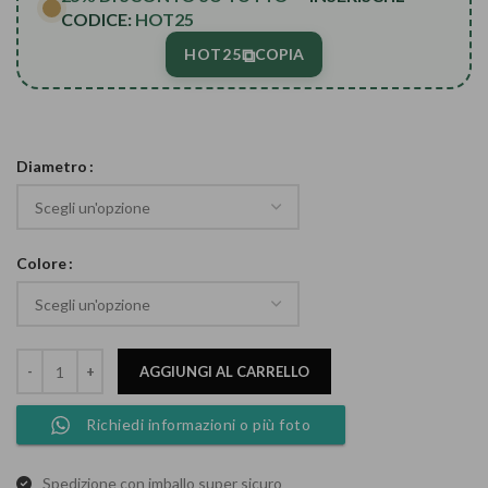
750,00 €
CODICE:
HOT25
⧉
HOT25
COPIA
Diametro
Colore
AGGIUNGI AL CARRELLO
Richiedi informazioni o più foto
Spedizione con imballo super sicuro