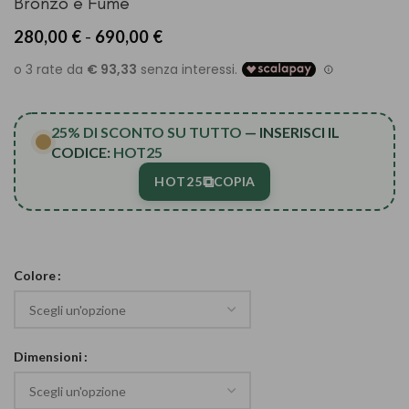
Bronzo e Fumè
Fascia
280,00
€
-
690,00
€
di
prezzo:
da
280,00 €
a
25% DI SCONTO SU TUTTO
— INSERISCI IL
690,00 €
CODICE:
HOT25
⧉
HOT25
COPIA
Colore
Dimensioni