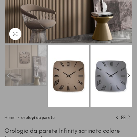
Clicca per ingrandire
Home
orologi da parete
Orologio da parete Infinity satinato colore