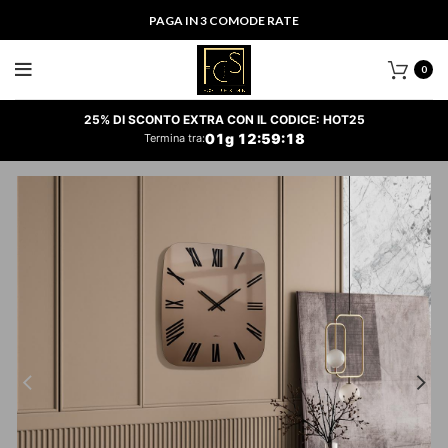
PAGA IN 3 COMODE RATE
0
25% DI SCONTO EXTRA CON IL CODICE: HOT25
01
g
12
:
59
:
17
Termina tra: