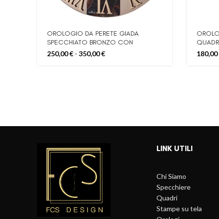
OROLOGIO DA PERETE GIADA
OROLO
SPECCHIATO BRONZO CON
QUADR
APPLICAZIONE CENTRALE IN PLEX
80CM
Fascia
250,00
€
-
350,00
€
180,00
CON FIORI 60CM 80CM
di
prezzo:
da
250,00 €
a
350,00 €
LINK UTILI
Chi Siamo
Specchiere
Quadri
Stampe su tela