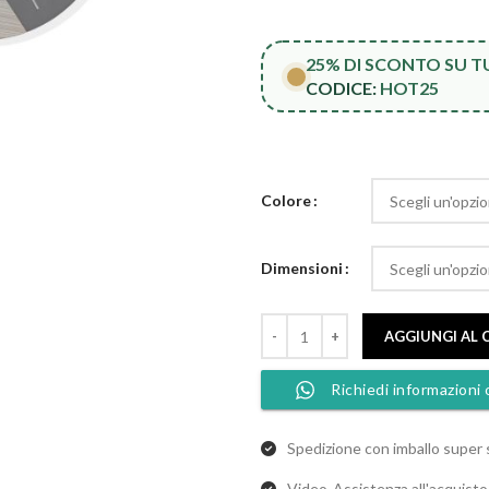
d
2
25% DI SCONTO SU 
a
CODICE:
HOT25
4
Colore
Dimensioni
AGGIUNGI AL 
Richiedi informazioni 
Spedizione con imballo super 
Video-Assistenza all'acquist