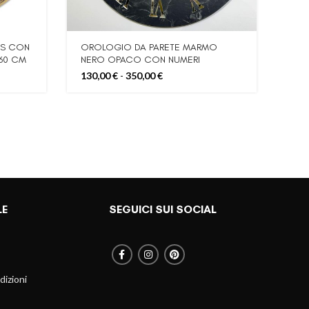
AS CON
OROLOGIO DA PARETE MARMO
Oro
60 CM
NERO OPACO CON NUMERI
Mart
ARGENTO CROMATO MISURA
Fascia
130,00
€
-
350,00
€
700
50CM,60CM,80CM,100CM,
di
prezzo:
da
130,00 €
a
350,00 €
LE
SEGUICI SUI SOCIAL
dizioni