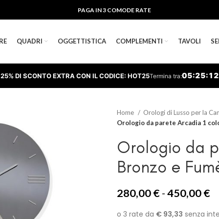
PAGA IN 3 COMODE RATE
RE
QUADRI
OGGETTISTICA
COMPLEMENTI
TAVOLI
SE
05
:
25
:
11
25% DI SCONTO EXTRA CON IL CODICE: HOT25
Termina tra:
Home
Orologi di Lusso per la C
Orologio da parete Arcadia 1 co
Orologio da p
Bronzo e Fum
F
280,00
€
-
450,00
€
di
p