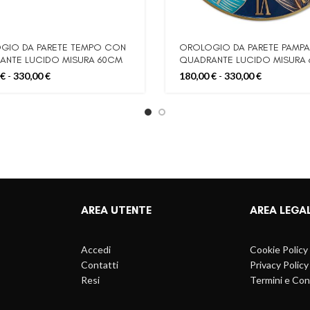
GIO DA PARETE TEMPO CON
OROLOGIO DA PARETE PAMP
ANTE LUCIDO MISURA 60CM
QUADRANTE LUCIDO MISURA 
80 CM
Fascia
Fascia
€
-
330,00
€
180,00
€
-
330,00
€
di
di
prezzo:
prezzo:
da
da
180,00 €
180,00 €
a
a
330,00 €
330,00 €
AREA UTENTE
AREA LEGA
Accedi
Cookie Policy
Contatti
Privacy Policy
Resi
Termini e Con