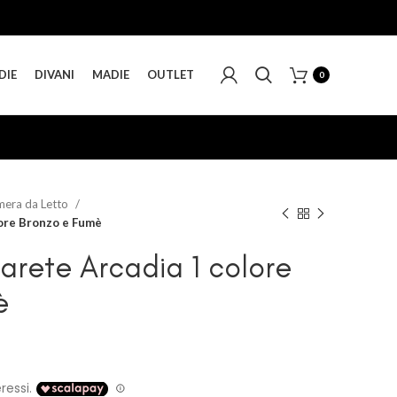
DIE
DIVANI
MADIE
OUTLET
0
amera da Letto
lore Bronzo e Fumè
arete Arcadia 1 colore
è
ascia
rezzo: