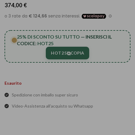
374,00
€
25% DI SCONTO SU TUTTO
— INSERISCI IL
CODICE:
HOT25
⧉
HOT25
COPIA
Esaurito
Spedizione con imballo super sicuro
Video-Assistenza all'acquisto su Whatsapp