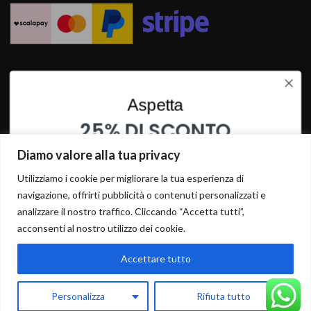
SPEDIZIONI RAPIDE
Aspetta
25% DI SCONTO
SU QUESTO PRODOTTO
Diamo valore alla tua privacy
INSERISCI I TUOI DATI PER OTTENERE LO SCONTO
Utilizziamo i cookie per migliorare la tua esperienza di
navigazione, offrirti pubblicità o contenuti personalizzati e
analizzare il nostro traffico. Cliccando “Accetta tutti”,
acconsenti al nostro utilizzo dei cookie.
Accettare tutto
ISCRIVITI
Personalizza
Rifiuta tutto
0