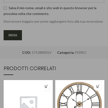
Salva il mio nome, email e sito web in questo browser per la
prossima volta che commento.
Devi essere loggato per poter aggiungere foto alla tua recensione.
COD:
171388001V
Categoria:
FERRO
PRODOTTI CORRELATI