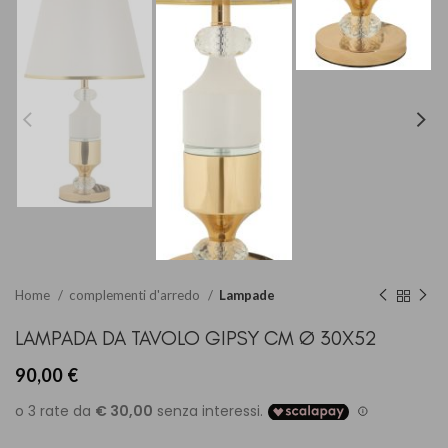
Home
complementi d'arredo
Lampade
LAMPADA DA TAVOLO GIPSY CM Ø 30X52
90,00
€