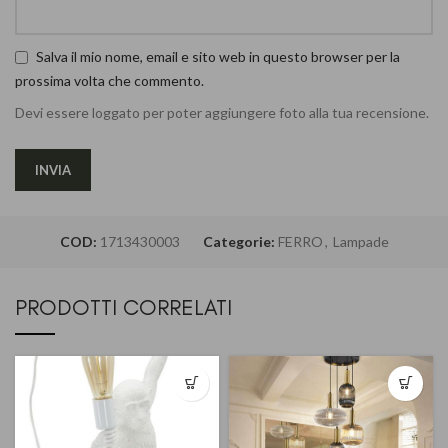
Salva il mio nome, email e sito web in questo browser per la
prossima volta che commento.
Devi essere loggato per poter aggiungere foto alla tua recensione.
COD:
1713430003
Categorie:
FERRO
,
Lampade
PRODOTTI CORRELATI