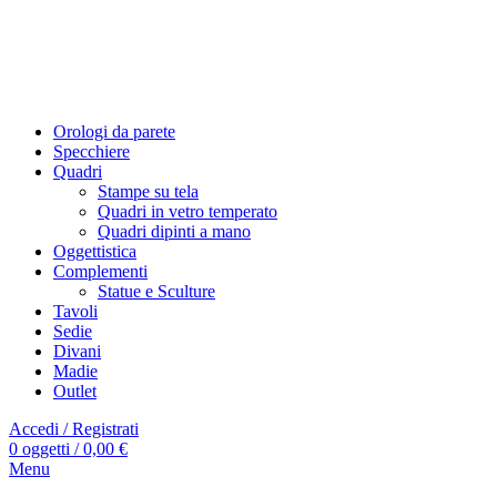
Orologi da parete
Specchiere
Quadri
Stampe su tela
Quadri in vetro temperato
Quadri dipinti a mano
Oggettistica
Complementi
Statue e Sculture
Tavoli
Sedie
Divani
Madie
Outlet
Accedi / Registrati
0
oggetti
/
0,00
€
Menu