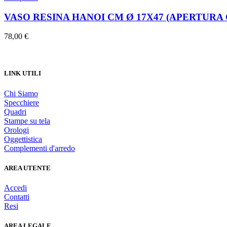
VASO RESINA HANOI CM Ø 17X47 (APERTURA 
78,00
€
LINK UTILI
Chi Siamo
Specchiere
Quadri
Stampe su tela
Orologi
Oggettistica
Complementi d'arredo
AREA UTENTE
Accedi
Contatti
Resi
AREA LEGALE