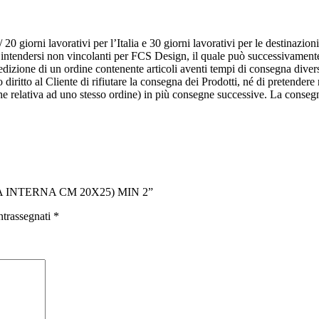
 giorni lavorativi per l’Italia e 30 giorni lavorativi per le destinazioni
o intendersi non vincolanti per FCS Design, il quale può successivamente 
pedizione di un ordine contenente articoli aventi tempi di consegna divers
 diritto al Cliente di rifiutare la consegna dei Prodotti, né di pretendere
che relativa ad uno stesso ordine) in più consegne successive. La conse
RA INTERNA CM 20X25) MIN 2”
ntrassegnati
*