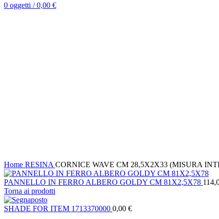
0
oggetti
/
0,00
€
25
25
Clicca per ingrandire
Home
RESINA
CORNICE WAVE CM 28,5X2X33 (MISURA INT
PANNELLO IN FERRO ALBERO GOLDY CM 81X2,5X78
114,
Torna ai prodotti
SHADE FOR ITEM 1713370000
0,00
€