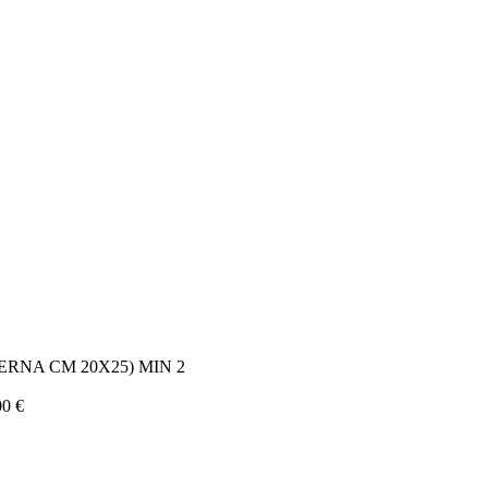
01
g
17
:
52
:
% DI SCONTO EXTRA CON IL CODICE: HOT25
Termina tra:
01
g
17
:
52
:
% DI SCONTO EXTRA CON IL CODICE: HOT25
Termina tra:
ERNA CM 20X25) MIN 2
00
€