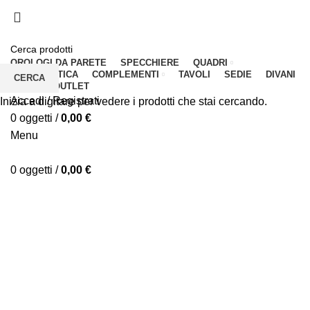
PAGA IN 3 COMODE RATE
PAGA IN 3 COMODE RATE
OROLOGI DA PARETE
SPECCHIERE
QUADRI
OGGETTISTICA
COMPLEMENTI
TAVOLI
SEDIE
DIVANI
CERCA
MADIE
OUTLET
Accedi / Registrati
Inizia a digitare per vedere i prodotti che stai cercando.
0
oggetti
/
0,00
€
Menu
0
oggetti
/
0,00
€
25% DI SCONTO EXTRA CON IL CODICE: HOT25
01
g
19
:
57
:
23
Termina tra:
25% DI SCONTO EXTRA CON IL CODICE: HOT25
01
g
19
:
57
:
23
Termina tra:
Esaurito