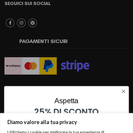
SEGUICI SUI SOCIAL
PAGAMENTI SICURI
SPEDIZIONI RAPIDE
Aspetta
25% DI SCONTO
SU QUESTO PRODOTTO
Diamo valore alla tua privacy
INSERISCI I TUOI DATI PER OTTENERE LO SCONTO
Utilizziamo i cookie per migliorare la tua esperienza di