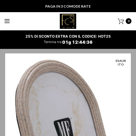
PAGA IN 3 COMODE RATE
0
25% DI SCONTO EXTRA CON IL CODICE: HOT25
01
g
12
:
44
:
36
Termina tra:
ESAUR
ITO