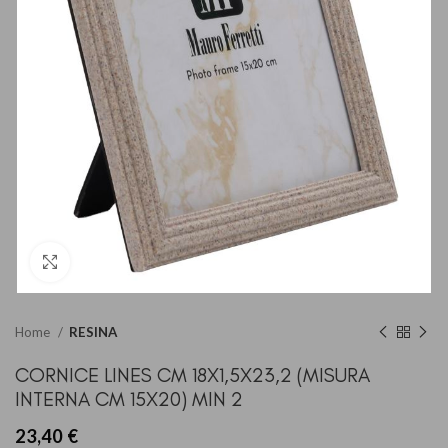
Clicca per ingrandire
Home
RESINA
CORNICE LINES CM 18X1,5X23,2 (MISURA
INTERNA CM 15X20) MIN 2
23,40
€