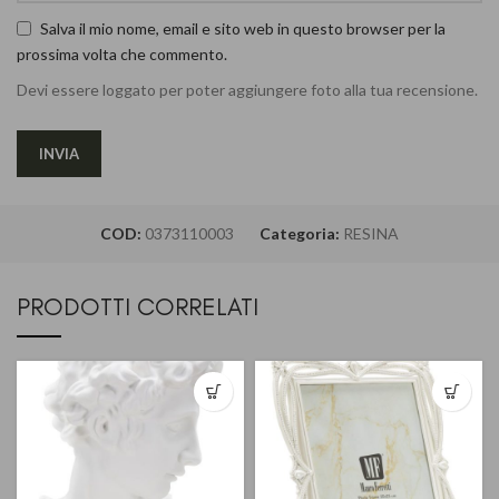
Salva il mio nome, email e sito web in questo browser per la
prossima volta che commento.
Devi essere loggato per poter aggiungere foto alla tua recensione.
COD:
0373110003
Categoria:
RESINA
PRODOTTI CORRELATI