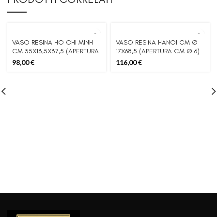
VASO RESINA HO CHI MINH
VASO RESINA HANOI CM Ø
CM 35X13,5X37,5 (APERTURA
17X68,5 (APERTURA CM Ø 6)
CM 16X6)
98,00
€
116,00
€