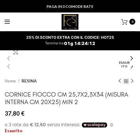
PAGA IN 3 COMODE RATE
0
25% DI SCONTO EXTRA CON IL CODICE: HOT25
01
g
14
:
24
:
12
Termina tra:
Clicca per ingrandire
ESAUR
ITO
Home
RESINA
CORNICE FIOCCO CM 25,7X2,3X34 (MISURA
INTERNA CM 20X25) MIN 2
37,80
€
Esaurito