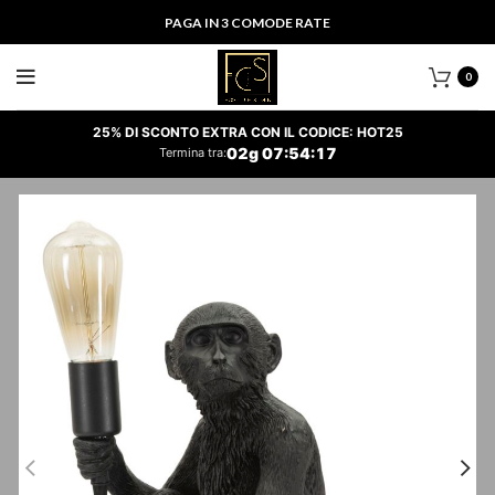
PAGA IN 3 COMODE RATE
0
25% DI SCONTO EXTRA CON IL CODICE: HOT25
02
g
07
:
54
:
16
Termina tra: