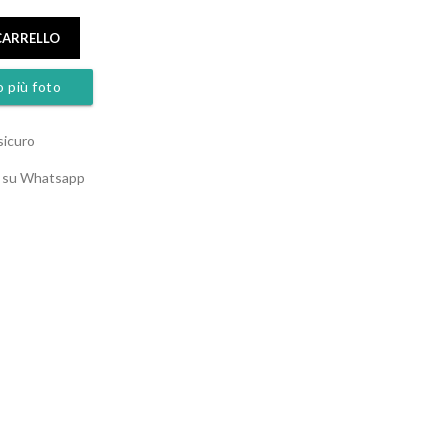
CARRELLO
o più foto
sicuro
o su Whatsapp