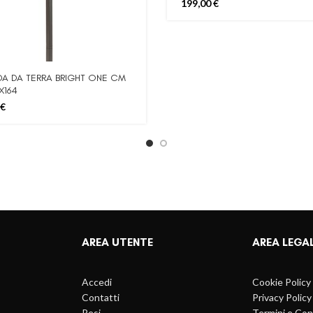
199,00
€
A DA TERRA BRIGHT ONE CM
X164
€
AREA UTENTE
AREA LEGA
Accedi
Cookie Policy
Contatti
Privacy Policy
Resi
Termini e Con