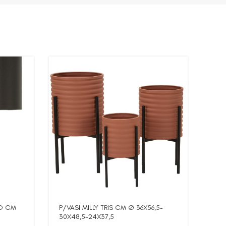
WO CM
P/VASI MILLY TRIS CM Ø 36X56,5-
P/V
30X48,5-24X37,5
30X