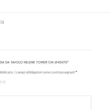
ESI
PADA DA TAVOLO HELENE TOWER CM Ø40X70”
*
ubblicato.
I campi obbligatori sono contrassegnati