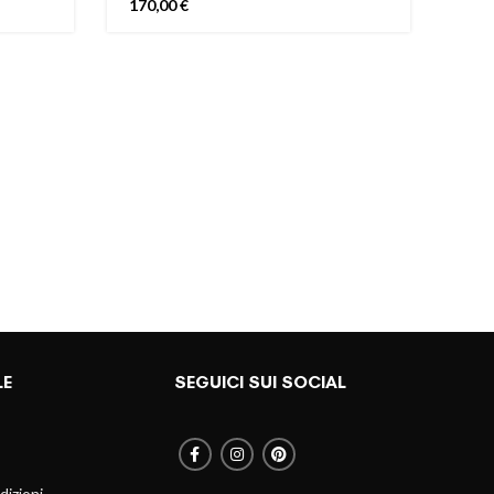
170,00
€
170
LE
SEGUICI SUI SOCIAL
dizioni