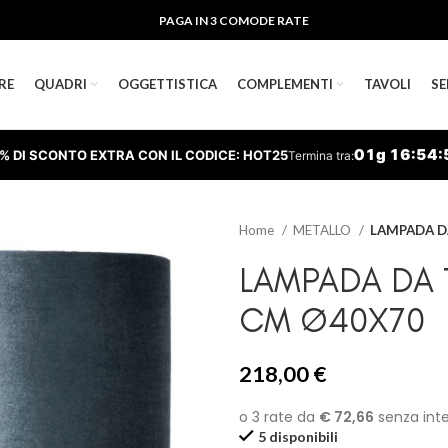
PAGA IN 3 COMODE RATE
RE
QUADRI
OGGETTISTICA
COMPLEMENTI
TAVOLI
SE
01
g
16
:
54
:
% DI SCONTO EXTRA CON IL CODICE: HOT25
Termina tra:
Home
METALLO
LAMPADA D
LAMPADA DA 
CM Ø40X70
218,00
€
5 disponibili