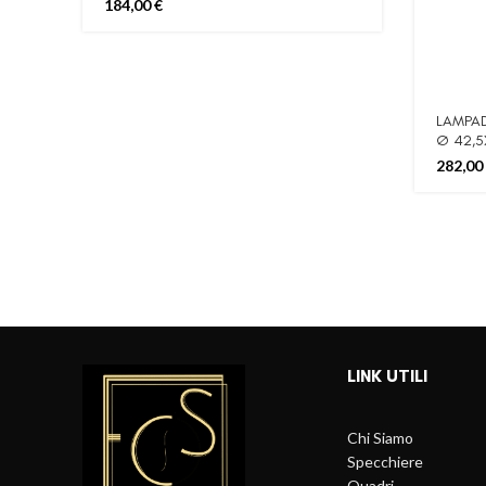
184,00
€
LAMPAD
Ø 42,5
282,00
LINK UTILI
Chi Siamo
Specchiere
Quadri