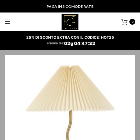
PAGA IN 3 COMODE RATE
0
25% DI SCONTO EXTRA CON IL CODICE: HOT25
02
g
04
:
47
:
32
Termina tra: