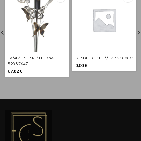
LAMPADA FARFALLE CM
SHADE FOR ITEM 171334000C
32X32X47
0,00
€
67,82
€