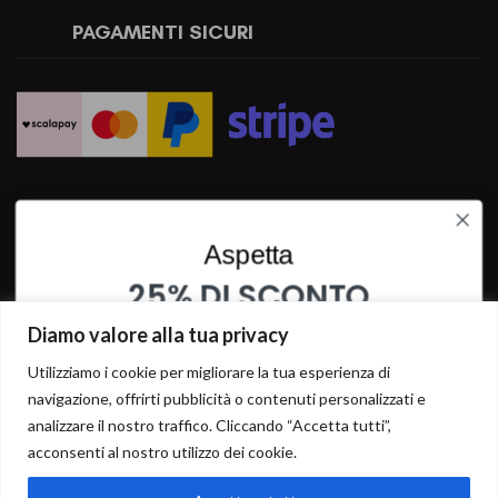
PAGAMENTI SICURI
SPEDIZIONI RAPIDE
Aspetta
25% DI SCONTO
SU QUESTO PRODOTTO
Diamo valore alla tua privacy
INSERISCI I TUOI DATI PER OTTENERE LO SCONTO
Utilizziamo i cookie per migliorare la tua esperienza di
navigazione, offrirti pubblicità o contenuti personalizzati e
analizzare il nostro traffico. Cliccando “Accetta tutti”,
acconsenti al nostro utilizzo dei cookie.