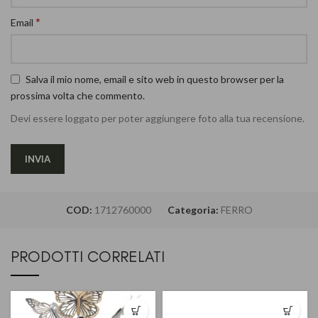
*
Email
Salva il mio nome, email e sito web in questo browser per la
prossima volta che commento.
Devi essere loggato per poter aggiungere foto alla tua recensione.
COD:
1712760000
Categoria:
FERRO
PRODOTTI CORRELATI