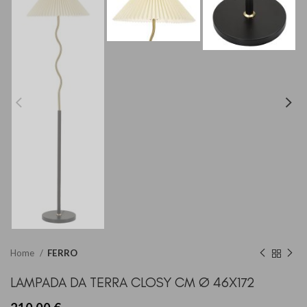
Home
FERRO
LAMPADA DA TERRA CLOSY CM Ø 46X172