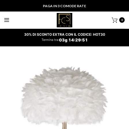
PAGA IN 3 COMODE RATE
0
30% DI SCONTO EXTRA CON IL CODICE: HOT30
03
g
14
:
29
:
50
Termina tra: