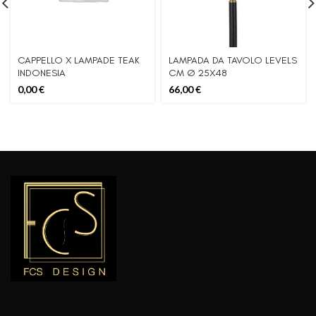
CAPPELLO X LAMPADE TEAK
LAMPADA DA TAVOLO LEVELS
INDONESIA
CM Ø 25X48
0,00
€
66,00
€