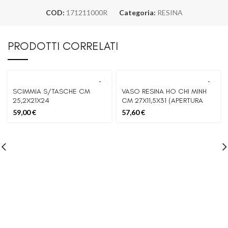
COD:
171211000R
Categoria:
RESINA
PRODOTTI CORRELATI
SCIMMIA S/TASCHE CM
VASO RESINA HO CHI MINH
25,2X21X24
CM 27X11,5X31 (APERTURA
CM 12X6)
59,00
€
57,60
€