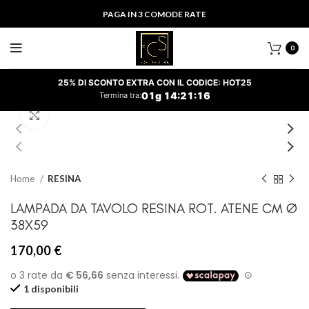
PAGA IN 3 COMODE RATE
0
25% DI SCONTO EXTRA CON IL CODICE: HOT25
01
g
14
:
21
:
16
Termina tra:
Clicca per ingrandire
Home
RESINA
LAMPADA DA TAVOLO RESINA ROT. ATENE CM Ø
38X59
170,00
€
1 disponibili