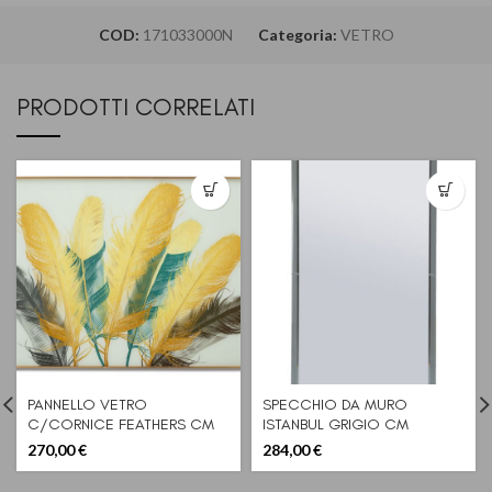
COD:
171033000N
Categoria:
VETRO
PRODOTTI CORRELATI
PANNELLO VETRO
SPECCHIO DA MURO
C/CORNICE FEATHERS CM
ISTANBUL GRIGIO CM
120X3,5X80
60X2X150 (MISURA
270,00
€
284,00
€
SPECCHIO CM 54X143,5)