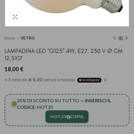
Clicca per ingrandire
Home
VETRO
LAMPADINA LED “G125” 4W, E27, 230 V Ø CM
12,5X17
18,00
€
25% DI SCONTO SU TUTTO
— INSERISCI IL
CODICE:
HOT25
⧉
HOT25
COPIA