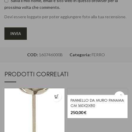
Salva il mio nome, email e sito web in questo browser per la
prossima volta che commento.
Devi essere loggato per poter aggiungere foto alla tua recensione.
COD:
160746000B
Categoria:
FERRO
PRODOTTI CORRELATI
PANNELLO DA MURO PANAMA
CM 160X2X80
250,00
€