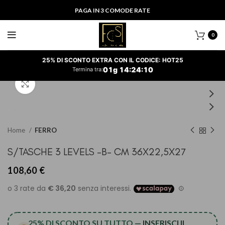
PAGA IN 3 COMODE RATE
0
25% DI SCONTO EXTRA CON IL CODICE: HOT25
01
g
14
:
24
:
10
Termina tra:
Clicca per ingrandire
Home
FERRO
S/TASCHE 3 LEVELS -B- CM 36X22,5X27
108,60
€
25% DI SCONTO SU TUTTO
— INSERISCI IL