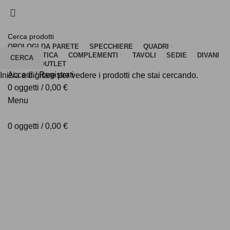
PAGA IN 3 COMODE RATE
PAGA IN 3 COMODE RATE
OROLOGI DA PARETE
SPECCHIERE
QUADRI
OGGETTISTICA
COMPLEMENTI
TAVOLI
SEDIE
DIVANI
CERCA
MADIE
OUTLET
Accedi / Registrati
Inizia a digitare per vedere i prodotti che stai cercando.
0
oggetti
/
0,00
€
Menu
0
oggetti
/
0,00
€
NUOVA COLLEZIONE FCS 2026 IN ANTEPRIMA
NUOVA COLLEZIONE FCS 2026 IN ANTEPRIMA