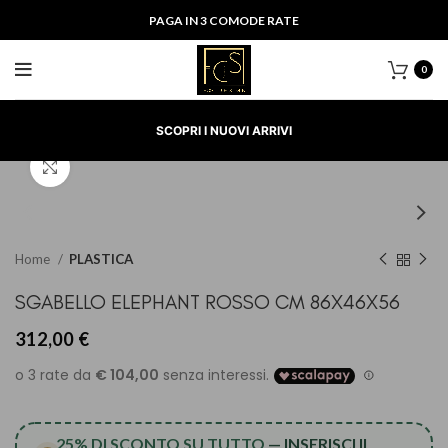
PAGA IN 3 COMODE RATE
0
SCOPRI I NUOVI ARRIVI
Clicca per ingrandire
Home
PLASTICA
SGABELLO ELEPHANT ROSSO CM 86X46X56
312,00
€
25% DI SCONTO SU TUTTO
— INSERISCI IL