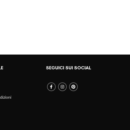
BUL
12,
LE
SEGUICI SUI SOCIAL
dizioni