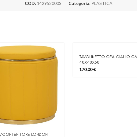
COD:
142952000S
Categoria:
PLASTICA
TAVOLINETTO GEA GIALLO C
48X48X38
170,00
€
C/CONTENITORE LONDON