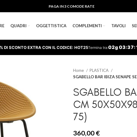
PAGA IN 3 COMODE RATE
RE
QUADRI
OGGETTISTICA
COMPLEMENTI
TAVOLI
SE
02
g
03
:
37
:
% DI SCONTO EXTRA CON IL CODICE: HOT25
Termina tra:
Home
PLASTICA
SGABELLO BAR IBIZA SENAPE S
SGABELLO BAR
CM 50X50X98
75)
360,00
€