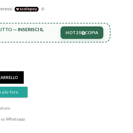
TUTTO
— INSERISCI IL
⧉
HOT25
COPIA
CARRELLO
o più foto
sicuro
o su Whatsapp