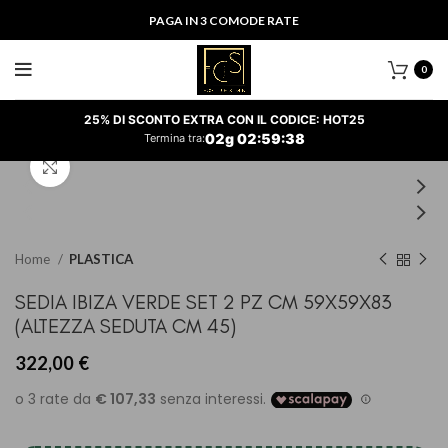
PAGA IN 3 COMODE RATE
0
25% DI SCONTO EXTRA CON IL CODICE: HOT25
02
g
02
:
59
:
38
Termina tra:
Clicca per ingrandire
Home
PLASTICA
SEDIA IBIZA VERDE SET 2 PZ CM 59X59X83
(ALTEZZA SEDUTA CM 45)
322,00
€