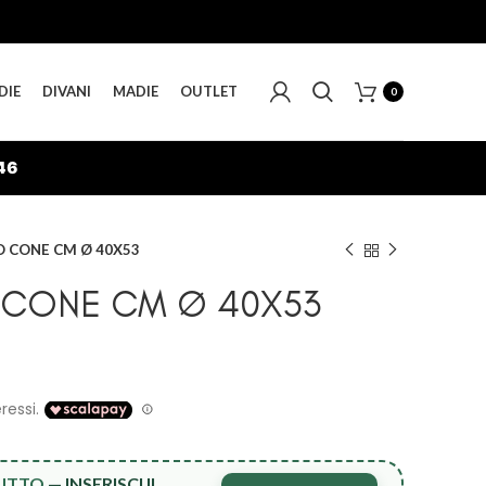
DIE
DIVANI
MADIE
OUTLET
0
45
 CONE CM Ø 40X53
 CONE CM Ø 40X53
TUTTO
— INSERISCI IL