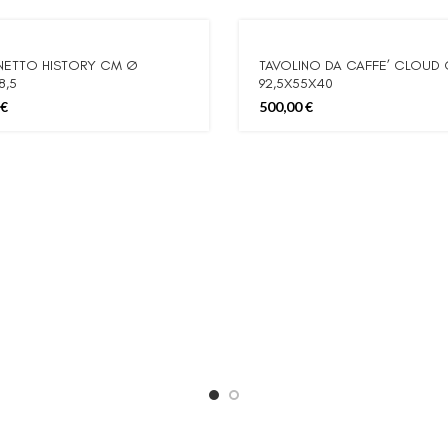
NETTO HISTORY CM Ø
TAVOLINO DA CAFFE’ CLOUD
8,5
92,5X55X40
€
500,00
€